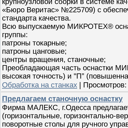
крупноузловой сборки в системе кач
«Бюро Веритас» №225709) с обеспе
стандарта качества.
Всю выпускаемую МИКРОТЕХ® оснас
группы:
патроны токарные;
патроны цанговые;
центры вращения, станочные;
Преобладающая часть оснастки МИК
высокая точность) и "П” (повышенна
Обработка на станках
|
Просмотров:
Предлагаем станочную оснастку
Фирма МАЛЕКС, г.Одесса предлагает
(горизонтальные, горизонтально-ве
поворотные столы для ручного упра