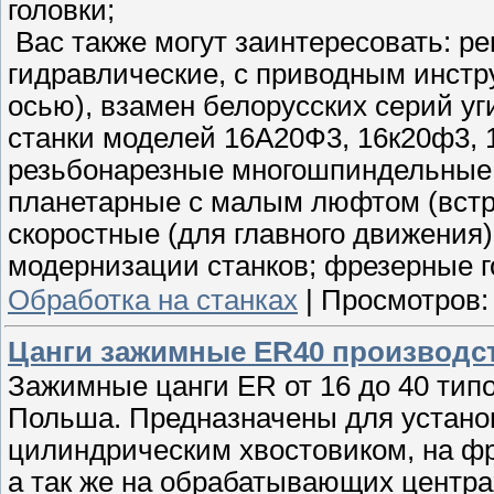
головки;
Вас также могут заинтересовать: р
гидравлические, с приводным инстр
осью), взамен белорусских серий уг
станки моделей 16А20Ф3, 16к20ф3, 
резьбонарезные многошпиндельные г
планетарные с малым люфтом (встра
скоростные (для главного движения
модернизации станков; фрезерные го
Обработка на станках
|
Просмотров:
Цанги зажимные ER40 производст
Зажимные цанги ER от 16 до 40 типо
Польша. Предназначены для устано
цилиндрическим хвостовиком, на фр
а так же на обрабатывающих центра