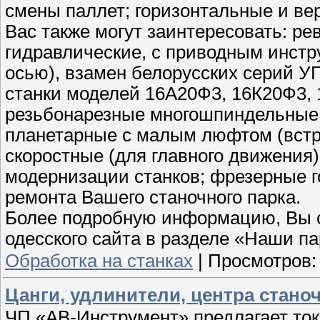
смены паллет; горизонтальные и ве
Вас также могут заинтересовать: ре
гидравлические, с приводным инстр
осью), взамен белорусских серий УГ
станки моделей 16А20Ф3, 16К20Ф3, 
резьбонарезные многошпиндельные г
планетарные с малым люфтом (встра
скоростные (для главного движения
модернизации станков; фрезерные г
ремонта Вашего станочного парка.
Более подробную информацию, Вы с
одесского сайта в разделе «Наши п
Обработка на станках
|
Просмотров:
Цанги, удлинители, центра стано
ЧП «АВ-Инструмент» предлагает ток