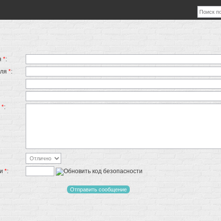
я
*
:
еля
*
:
я
*
:
ти
*
: