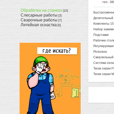
тел.: 38
Обработка на станках
[10]
Быстросменны
Слесарные работы
[3]
Делительный 
Сварочные работы
[7]
Комплекты 15 
Литейная оснастка
[6]
Набор зажимн
Подставки
Рабочие стол
Регулируемая
Рольганы
Сверлильный
Система охла
Тиски серии F
Тиски серии 