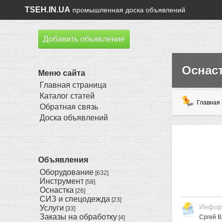
TSEH.IN.UA
промышленная доска объявлений
Добавить объявление
Оснас
Меню сайта
Главная страница
Каталог статей
Главная
Обратная связь
Доска объявлений
Объявления
Оборудование
[632]
Инструмент
[58]
Оснастка
[26]
СИЗ и спецодежда
[23]
Инфор
Услуги
[33]
Заказы на обработку
Сргей 
[4]