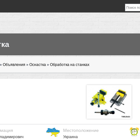
тка
»
Объявления
»
Оснастка
»
Обработка на станках
мация
Местоположение
Владимирович
Украина