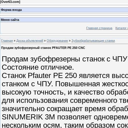
[
Over63.com
]
Форма входа
Меню сайта
Главная страница
Каталог 
Главная
»
Доска объявлений
»
Оборудование
»
Зубообрабатывающие станки
Продам зубофрезерный станок PFAUTER PE 250 CNC
Продам зубофрезерны станок с ЧПУ P
Состояние отличное.
Станок Pfauter PE 250 является в
станком с ЧПУ. Повышенная жесткос
высокую точность, и качество обраб
для использования современного тв
значительно сокращает время обра
SINUMERIK 3M позволяет одноврем
нескольким осям, таким образом со