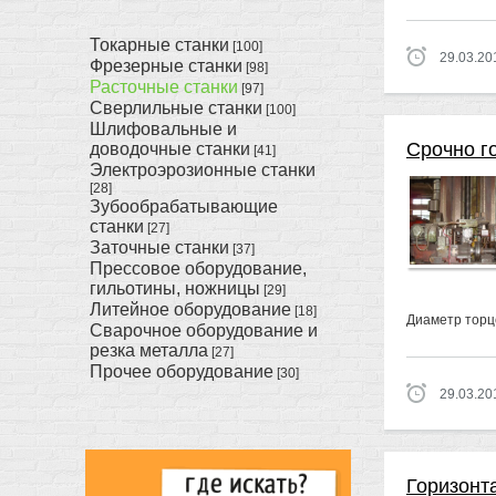
Токарные станки
[100]
29.03.20
Фрезерные станки
[98]
Расточные станки
[97]
Сверлильные станки
[100]
Шлифовальные и
Срочно г
доводочные станки
[41]
Электроэрозионные станки
[28]
Зубообрабатывающие
станки
[27]
Заточные станки
[37]
Прессовое оборудование,
гильотины, ножницы
[29]
Литейное оборудование
[18]
Диаметр торц
Сварочное оборудование и
резка металла
[27]
Прочее оборудование
[30]
29.03.20
Горизонт