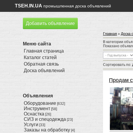
TSEH.IN.UA
промышленная доска объявлений
Добавить объявление
Главная
»
Доска 
В категории объ
Меню сайта
Показано объяв
Главная страница
Каталог статей
Обратная связь
Сортировать по
:
Доска объявлений
Продам с
Объявления
Оборудование
[632]
Инструмент
[58]
Оснастка
[26]
СИЗ и спецодежда
[23]
Услуги
[33]
Заказы на обработку
[4]