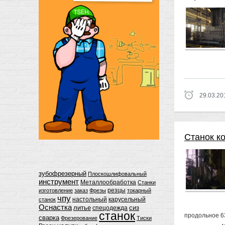
29.03.20
Станок к
зубофрезерный
Плоскошлифовальный
инструмент
Металлообработка
Станки
резцы
изготовление
заказ
Фрезы
токарный
чпу
настольный
карусельный
станок
Оснастка
литье
сиз
спецодежда
станок
продольное 6
сварка
Фрезерование
Тиски