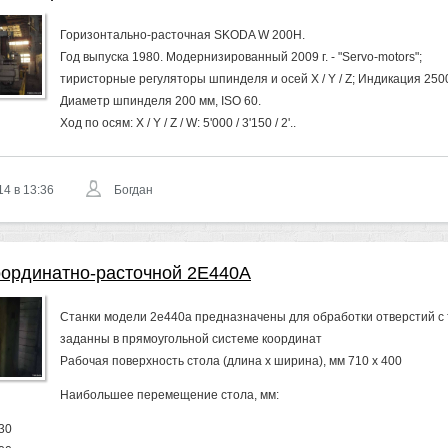
Горизонтально-расточная SKODA W 200H.
Год выпуска 1980. Модернизированный 2009 г. - "Servo-motors";
тиристорные регуляторы шпинделя и осей X / Y / Z; Индикация 25
Диаметр шпинделя 200 мм, ISO 60.
Ход по осям: X / Y / Z / W: 5'000 / 3'150 / 2'..
14 в 13:36
Богдан
оординатно-расточной 2Е440А
Станки модели 2е440а предназначены для обработки отверстий с
заданны в прямоугольной системе координат
Рабочая поверхность стола (длина х ширина), мм 710 х 400
Наибольшее перемещение стола, мм:
30