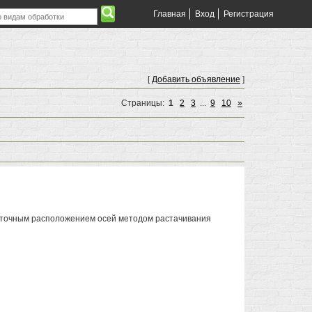
Главная
Вход
Регистрация
[
Добавить объявление
]
Страницы
:
1
2
3
...
9
10
»
 точным расположением осей методом растачивания