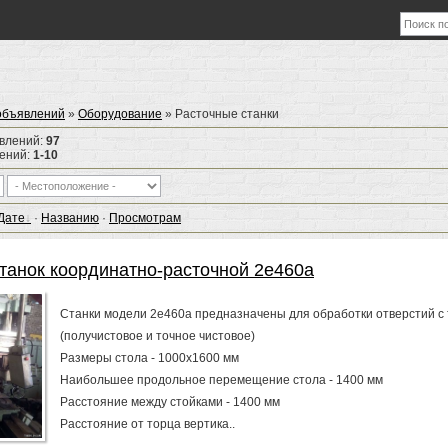
объявлений
»
Оборудование
» Расточные станки
явлений
:
97
лений
:
1-10
Дате
·
Названию
·
Просмотрам
танок координатно-расточной 2е460а
Станки модели 2е460а предназначены для обработки отверстий с
(получистовое и точное чистовое)
Размеры стола - 1000х1600 мм
Наибольшее продольное перемещение стола - 1400 мм
Расстояние между стойками - 1400 мм
Расстояние от торца вертика..