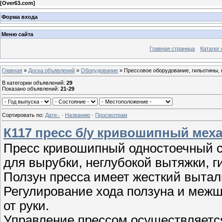
[
Over63.com
]
Форма входа
Меню сайта
Главная страница
Каталог 
Главная
»
Доска объявлений
»
Оборудование
» Прессовое оборудование, гильотины,
В категории объявлений
:
29
Показано объявлений
:
21-29
Сортировать по
:
Дате
·
Названию
·
Просмотрам
К117 пресс б/у кривошипный меха
Пресс кривошипный одностоечный с
для вырубки, неглубокой вытяжки, 
Ползун пресса имеет жесткий вытал
Регулирование хода ползуна и межш
от руки.
Управление прессом осуществляетс