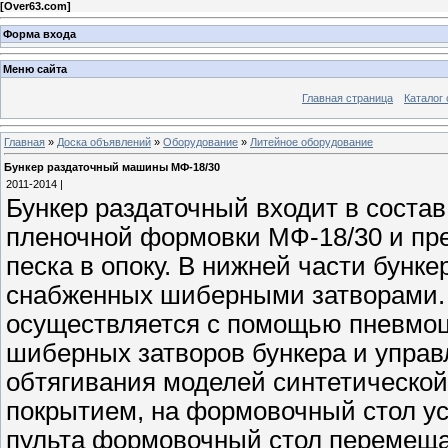
[
Over63.com
]
Форма входа
Меню сайта
Главная страница
Каталог 
Главная
»
Доска объявлений
»
Оборудование
»
Литейное оборудование
Бункер раздаточный машины МФ-18/30
2011-2014 |
Бункер раздаточный входит в соста
пленочной формовки МФ-18/30 и пр
песка в опоку. В нижней части бунк
снабженных шиберными затворами.
осуществляется с помощью пневмоц
шиберных затворов бункера и управ
обтягивания моделей синтетической
покрытием, на формовочный стол ус
пульта формовочный стол перемещае