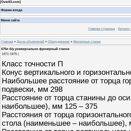
[
Over63.com
]
Форма входа
Меню сайта
Главная страница
Каталог 
Главная
»
Доска объявлений
»
Оборудование
»
Фрезерные станки
676п б/у универсально фрезерный станок
1971-1975 |
Класс точности П
Конус вертикального и горизонталь
Наибольшее расстояние от торца го
подвески, мм 298
Расстояние от торца станины до ос
наибольшее), мм 125 – 375
Расстояния от торца горизонтальног
стола (наименьшее – наибольшее), 