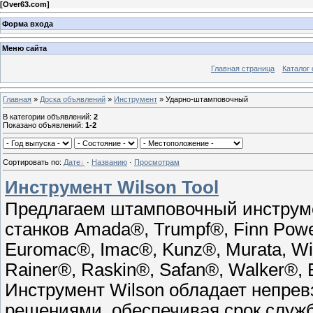
[
Over63.com
]
Форма входа
Меню сайта
Главная страница
Каталог 
Главная
»
Доска объявлений
»
Инструмент
» Ударно-штамповочный
В категории объявлений
:
2
Показано объявлений
:
1-2
Сортировать по
:
Дате
·
Названию
·
Просмотрам
Инструмент Wilson Tool
Предлагаем штамповочный инструме
станков Amada®, Trumpf®, Finn Powe
Euromac®, Imac®, Kunz®, Murata, Wi
Rainer®, Raskin®, Safan®, Walker®,
Инструмент Wilson обладает непре
решениями, обеспечивая срок служб