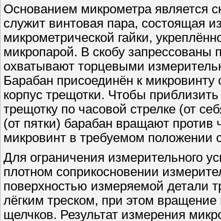
Основанием микрометра является с
служит винтовая пара, состоящая и
микрометрической гайки, укреплённо
микропарой. В скобу запрессованы 
охватывают торцевыми измерительн
Барабан присоединён к микровинту 
корпус трещотки. Чтобы приблизить
трещотку по часовой стрелке (от се
(от пятки) барабан вращают против 
микровинт в требуемом положении 
Для ограничения измерительного ус
плотном соприкосновении измерите
поверхностью измеряемой детали т
лёгким треском, при этом вращение 
щелчков. Результат измерения микр