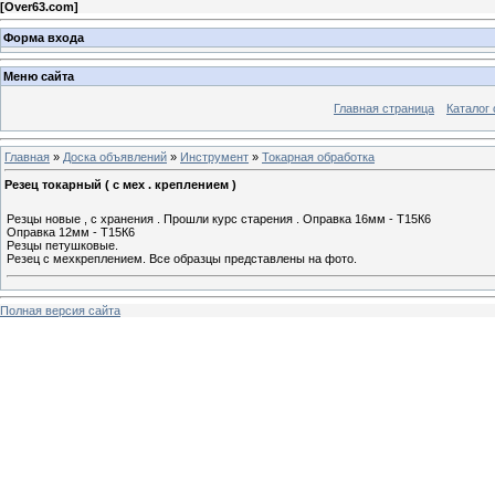
[
Over63.com
]
Форма входа
Меню сайта
Главная страница
Каталог 
Главная
»
Доска объявлений
»
Инструмент
»
Токарная обработка
Резец токарный ( с мех . креплением )
Резцы новые , с хранения . Прошли курс старения . Оправка 16мм - Т15К6
Оправка 12мм - Т15К6
Резцы петушковые.
Резец с мехкреплением. Все образцы представлены на фото.
Полная версия сайта