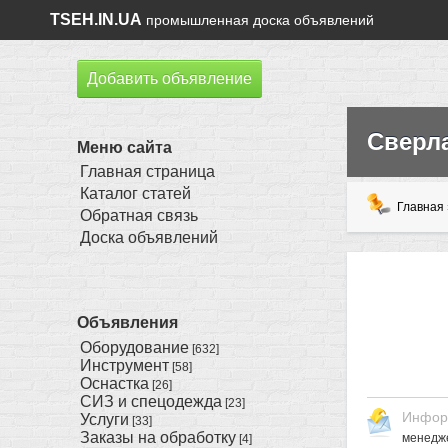
TSEH.IN.UA
промышленная доска объявлений
Добавить объявление
Сверл
Меню сайта
Главная страница
Каталог статей
Главная
Обратная связь
Доска объявлений
Объявления
Оборудование
[632]
Инструмент
[58]
Оснастка
[26]
СИЗ и спецодежда
[23]
Инфор
Услуги
[33]
Заказы на обработку
менедж
[4]