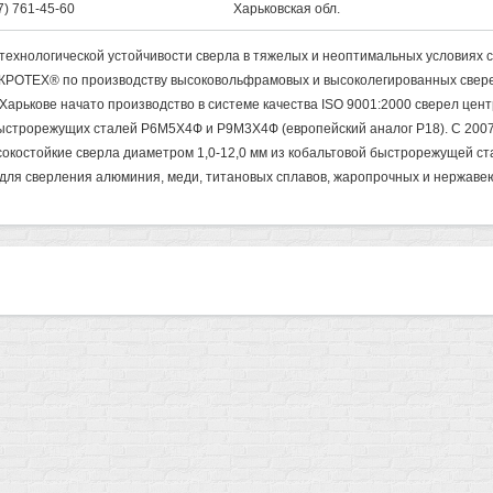
7) 761-45-60
Харьковская обл.
технологической устойчивости сверла в тяжелых и неоптимальных условиях 
КРОТЕХ® по производству высоковольфрамовых и высоколегированных свере
 Харькове начато производство в системе качества ISO 9001:2000 сверел центр
быстрорежущих сталей Р6М5Х4Ф и Р9М3Х4Ф (европейский аналог Р18). С 200
окостойкие сверла диаметром 1,0-12,0 мм из кобальтовой быстрорежущей ста
. для сверления алюминия, меди, титановых сплавов, жаропрочных и нержаве