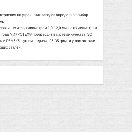
сверления на украинских заводов определило выбор
л.
овочных и с ц/х диаметром 1,0-12,0 мм и с к/х диаметром
7 года МИКРОТЕХ® производит в системе качества ISO
ли Р6М5К5 с углом подъема 25-35 град. и углом заточки
ющих сталей.