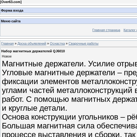
[
Over63.com
]
Форма входа
Меню сайта
Главная страница
Каталог 
Главная
»
Доска объявлений
»
Оснастка
»
Сварочные работы
Набор магнитных держателей QJ6010
Новое
Магнитные держатели. Усилие отрыва
Угловые магнитные держатели – пр
фиксации элементов металлоконстр
углами частей металлоконструкций
работ. С помощью магнитных держат
и круглые детали.
Основа конструкции угольников – р
Большая магнитная сила обеспечива
процессе выставления и сборки, так