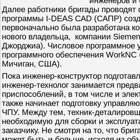
инженеров и
Далее работники бригады проводят
программы I-DEAS САD (САПР) созд
первоначально была разработана ко
нового владельца, компании Siemens
Джорджиа). Числовое программное у
программного обеспечения WorkNC 
Мичиган, США).
Пока инженер-конструктор подготав
инженер-технолог занимается предв
приспособлений, в том числе и элек
также начинает подготовку управля
ЧПУ. Между тем, техник-деталиров
необходимую для сборки и эксплуат
заказчику. Не смотря на то, что бри
может быть и больше, исходя из объ