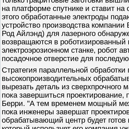
только графитовые заготовки вышли 
на платформе спутнике и ставит на
этого обработанные электроды пода
устройство производства компании 
Род Айлэнд) для лазерного обнаруж
возвращаются в роботизированный 
электроэрозионном станке, робот ав
посадочное отверстие для последу
Стратегия параллельной обработки 
высокопроизводительных обрабатыв
вырезать деталь из сверхпрочного м
пока завершиться проектирование, п
Берри. "А тем временем мощный мех
пока инженеры завершат проектиров
обрабатывающий центр будет готов к
который использует его компания уж