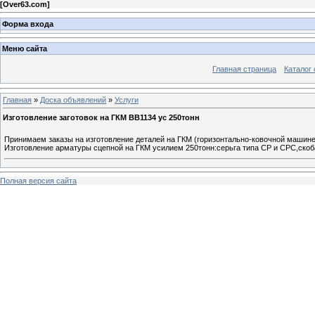
[
Over63.com
]
Форма входа
Меню сайта
Главная страница
Каталог 
Главная
»
Доска объявлений
»
Услуги
Изготовление заготовок на ГКМ ВВ1134 ус 250тонн
Принимаем заказы на изготовление деталей на ГКМ (горизонтально-ковочной машине
Изготовление арматуры сцепной на ГКМ усилием 250тонн:серьга типа СР и СРС,скоба
Полная версия сайта