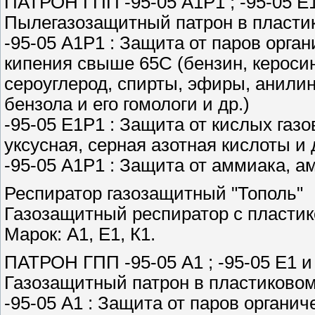
ПАТРОН ГПП -95-05 А1Р1 ; -95-05 Е1
Пылегазозащитный патрон в пластик
-95-05 А1Р1 : Защита от паров орга
кипения свыше 65С (бензин, керосин,
сероуглерод, спирты, эфиры, анили
бензола и его гомологи и др.)
-95-05 Е1Р1 : Защита от кислых газо
уксусная, серная азотная кислоты и 
-95-05 А1Р1 : Защита от аммиака, а
Респиратор газозащитный "Тополь"
Газозащитный респиратор с пласти
Марок: А1, Е1, К1.
ПАТРОН ГПП -95-05 А1 ; -95-05 Е1 и 
Газозащитный патрон в пластиковом
-95-05 А1 : Защита от паров органи