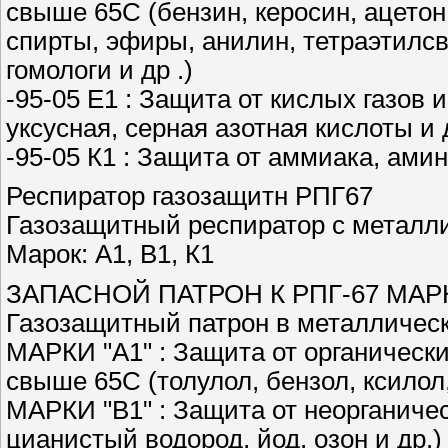
свыше 65С (бензин, керосин, ацетон,
спирты, эфиры, анилин, тетраэтилсв
гомологи и др .)
-95-05 Е1 : Защита от кислых газов 
уксусная, серная азотная кислоты и 
-95-05 К1 : Защита от аммиака, ами
Респиратор газозащитн РПГ67
Газозащитный респиратор с металл
Марок: А1, В1, К1
ЗАПАСНОЙ ПАТРОН К РПГ-67 МАРКИ 
Газозащитный патрон в металлическ
МАРКИ "А1" : Защита от органически
свыше 65С (толулол, бензол, ксилол,
МАРКИ "В1" : Защита от неорганичес
цианистый водород, йод, озон и др.