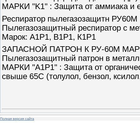
МАРКИ "K1" : Защита от аммиака и 
Респиратор пылегазозащитн РУ60М
Пылегазозащитный респиратор с ме
Марок: А1Р1, В1Р1, К1Р1
ЗАПАСНОЙ ПАТРОН К РУ-60М МАРК
Пылегазозащитный патрон в металл
МАРКИ "А1Р1" : Защита от органичес
свыше 65С (толулол, бензол, ксилол,
Полная версия сайта