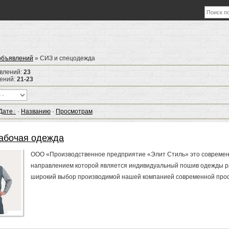
объявлений
» СИЗ и спецодежда
явлений
:
23
лений
:
21-23
Дате
·
Названию
·
Просмотрам
абочая одежда
ООО «Производственное предприятие «Элит Стиль» это совреме
направлением которой является индивидуальный пошив одежды р
широкий выбор производимой нашей компанией современной проф