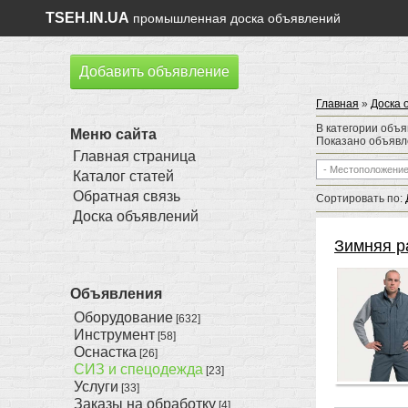
TSEH.IN.UA
промышленная доска объявлений
Добавить объявление
Главная
»
Доска 
В категории объ
Меню сайта
Показано объяв
Главная страница
Каталог статей
Обратная связь
Сортировать по
:
Доска объявлений
Зимняя р
Объявления
Оборудование
[632]
Инструмент
[58]
Оснастка
[26]
СИЗ и спецодежда
[23]
Услуги
[33]
Заказы на обработку
[4]