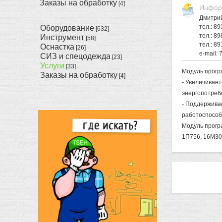
Заказы на обработку
[4]
Инфор
Дмитри
тел.: 8
Оборудование
[632]
тел.: 8
Инструмент
[58]
тел.: 8
Оснастка
[26]
e-mail:
СИЗ и спецодежда
[23]
Услуги
[33]
Модуль прогр
Заказы на обработку
[4]
- Увеличивае
энергопотреб
- Поддержива
работоспособ
Модуль прогр
1П756, 16М30 