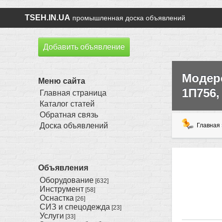
TSEH.IN.UA
промышленная доска объявлений
Добавить объявление
Модере
Меню сайта
1П756,
Главная страница
Каталог статей
Обратная связь
Доска объявлений
Главная
Объявления
Оборудование
[632]
Инструмент
[58]
Оснастка
[26]
СИЗ и спецодежда
[23]
Услуги
[33]