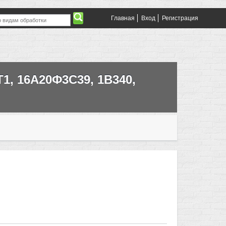
Главная
Вход
Регистрация
1, 16А20Ф3С39, 1В340,