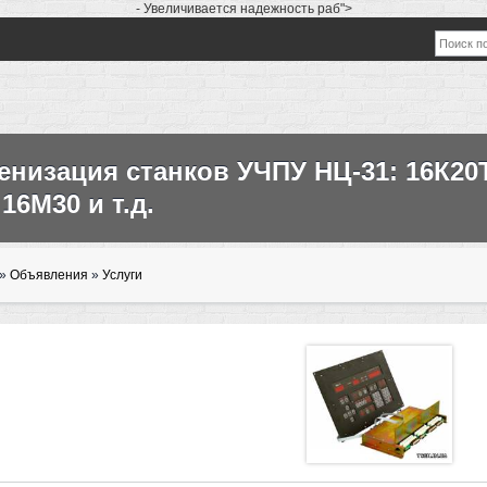
- Увеличивается надежность раб">
низация станков УЧПУ НЦ-31: 16К20Т
 16М30 и т.д.
»
Объявления
»
Услуги