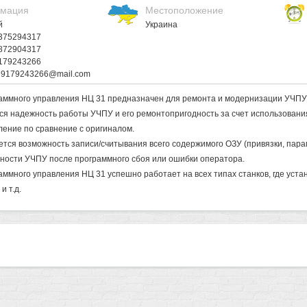
мация
Местоположение
й
Украина
9375294317
9872904317
9179243266
 79179243266@mail.com
аммного управления НЦ 31 предназначен для ремонта и модернизации УЧПУ
тся надежность работы УЧПУ и его ремонтопригодность за счет использован
ление по сравнение с оригиналом.
ется возможность записи/считывания всего содержимого ОЗУ (привязки, пар
ности УЧПУ после программного сбоя или ошибки оператора.
аммного управления НЦ 31 успешно работает на всех типах станков, где уст
и т.д.