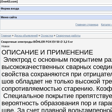
[
Over63.com
]
Форма входа
Меню сайта
Главная страница
Каталог 
Главная
»
Доска объявлений
»
Оснастка
»
Сварочные работы
Сварочные электроды BŐHLER FOX EV 50 ∅ 3,2 5 кг
Новое
ОПИСАНИЕ И ПРИМЕНЕНИЕ
Электрод с основным покрытием ра
высококачественных сварных соеди
свойства сохраняются при отрицате
шов обладает не только высокой тр
сопротивляемостью старению. Коэф
Специальное покрытие препятствуе
вероятность образования пор и гара
шве. За счет плавной вольтамперной