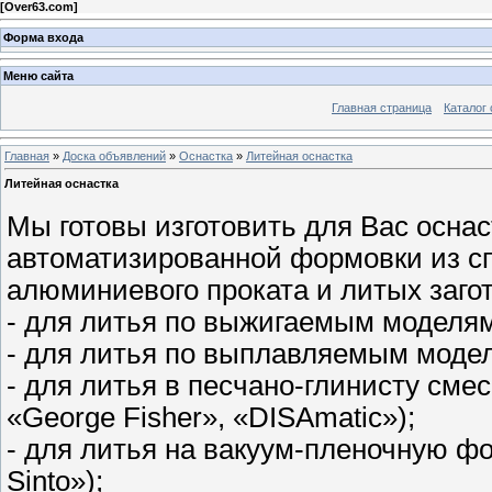
[
Over63.com
]
Форма входа
Меню сайта
Главная страница
Каталог 
Главная
»
Доска объявлений
»
Оснастка
»
Литейная оснастка
Литейная оснастка
Мы готовы изготовить для Вас оснаст
автоматизированной формовки из сп
алюминиевого проката и литых загот
- для литья по выжигаемым моделям 
- для литья по выплавляемым моде
- для литья в песчано-глинисту смесь
«George Fisher», «DISAmatic»);
- для литья на вакуум-пленочную фор
Sinto»);