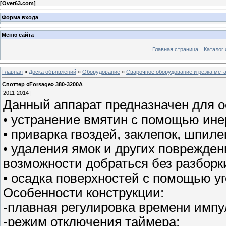
[
Over63.com
]
Форма входа
Меню сайта
Главная страница
Каталог 
Главная
»
Доска объявлений
»
Оборудование
»
Сварочное оборудование и резка мет
Споттер «Forsage» 380-3200А
2011-2014 |
Данный аппарат предназначен для 
• устранение вмятин с помощью ине
• приварка гвоздей, заклепок, шпиле
• удаления ямок и других повреждени
возможности добраться без разборк
• осадка поверхностей с помощью уг
Особенности конструкции:
-плавная регулировка времени импу
-режим отключения таймера;