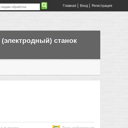
Главная
Вход
Регистрация
(электродный) станок
од выпуска
Дата добавления