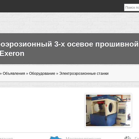
роэрозионный 3-х осевое прошивной 
 Exeron
»
Объявления
»
Оборудование
»
Электроэрозионные станки
мация
Местоположение
Г