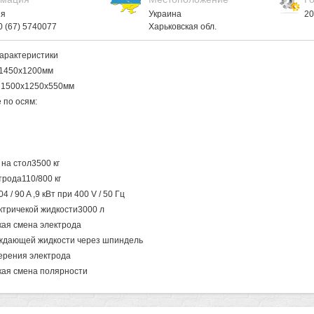
ия
Украина
20
80 (67) 5740077
Харьковская обл.
характеристики
а1450х1200мм
ы1500х1250х550мм
по осям:
 на стол3500 кг
трода110/800 кг
 / 90 A ,9 кВт при 400 V / 50 Гц
тричекой жидкости3000 л
кая смена электрода
ждающей жидкости через шпиндель
ерения электрода
кая смена полярности