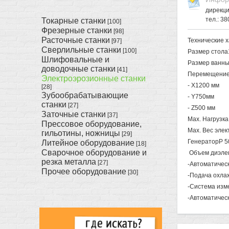
дирекц
тел.: 3
Токарные станки
[100]
Фрезерные станки
[98]
Расточные станки
Технические 
[97]
Сверлильные станки
[100]
Размер стол
Шлифовальные и
Размер ванн
доводочные станки
[41]
Перемещение 
Электроэрозионные станки
- X1200 мм
[28]
Зубообрабатывающие
- Y750мм
станки
[27]
- Z500 мм
Заточные станки
[37]
Мах. Нагрузка
Прессовое оборудование,
Мах. Вес элек
гильотины, ножницы
[29]
ГенераторP 504
Литейное оборудование
[18]
Сварочное оборудование и
Объем диэлек
резка металла
[27]
-Автоматичес
Прочее оборудование
[30]
-Подача охла
-Система изм
-Автоматичес