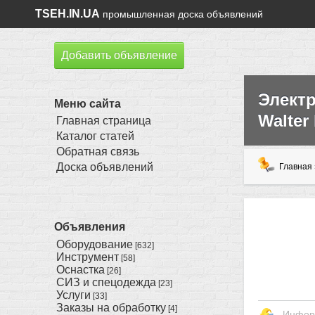
TSEH.IN.UA
промышленная доска объявлений
Добавить объявление
Элект
Меню сайта
Walter
Главная страница
Каталог статей
Обратная связь
Доска объявлений
Главная
Объявления
Оборудование
[632]
Инструмент
[58]
Оснастка
[26]
СИЗ и спецодежда
[23]
Услуги
[33]
Заказы на обработку
[4]
Инфор