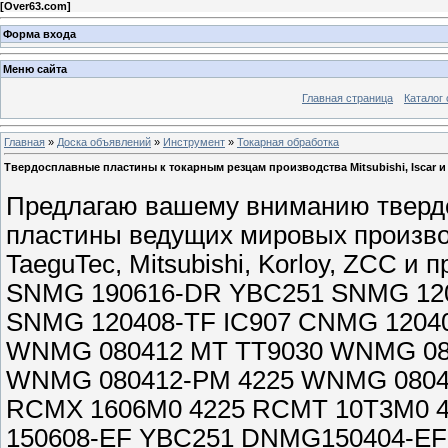
[
Over63.com
]
Форма входа
Меню сайта
Главная страница
Каталог 
Главная
»
Доска объявлений
»
Инструмент
»
Токарная обработка
Твердосплавные пластины к токарным резцам производства Mitsubishi, Iscar 
Предлагаю вашему вниманию тверд
пластины ведущих мировых производи
TaeguTec, Mitsubishi, Korloy, ZCC и
SNMG 190616-DR YBC251 SNMG 12
SNMG 120408-TF IC907 CNMG 1204
WNMG 080412 MT TT9030 WNMG 08
WNMG 080412-PM 4225 WNMG 0804
RCMX 1606M0 4225 RCMT 10T3M0 
150608-EF YBC251 DNMG150404-E